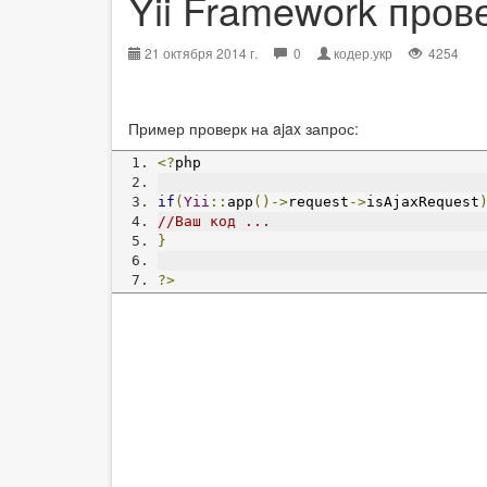
Yii Framework пров
21 октября 2014 г.
0
кодер.укр
4254
Пример проверк на ajax запрос:
<?
php
if
(
Yii
::
app
()->
request
->
isAjaxRequest
//Ваш код ...
}
?>