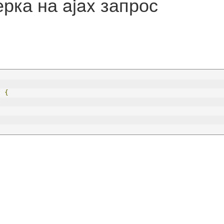
ерка на ajax запрос
)
{