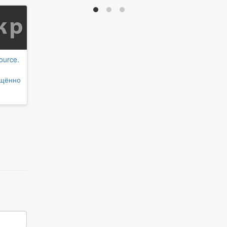
ource.
ащённо