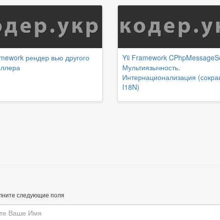
amework рендер вью другого
Yii Framework CPhpMessageS
оллера
Мультиязычность.
Интернационализация (сокр
I18N)
лните следующие поля