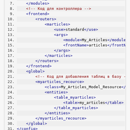
</modules>
<!-- Код для контроллера -->
<frontend>
<routers>
<marticles>
<use>
standard
</use>
<args>
<module>
My_Articles
</module>
<frontName>
articles
</frontNa
</args>
</marticles>
</routers>
</frontend>
<global>
<!-- Код для добавления таблиц в базу --
<myarticles_recource>
<class>
My_Articles_Model_Resource
</c
<entities>
<table_myarticles>
<table>
my_articles
</table>
</table_myarticles>
</entities>
</myarticles_recource>
</global>
</config>