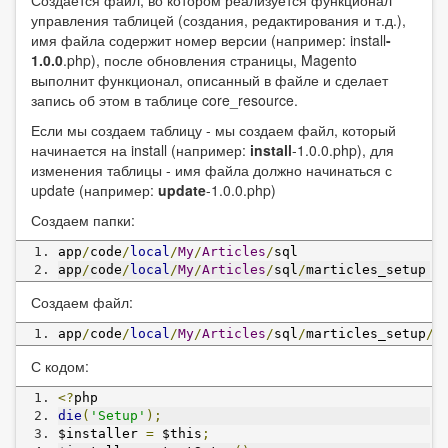
Создается файл, во котором реализуется функционал
управления таблицей (создания, редактирования и т.д.),
имя файла содержит номер версии (например: install
-
1.0.0
.php), после обновления страницы, Magento
выполнит функционал, описанный в файле и сделает
запись об этом в таблице core_resource.
Если мы создаем таблицу - мы создаем файл, который
начинается на install (например:
install
-1.0.0.php), для
изменения таблицы - имя файла должно начинаться с
update (например:
update
-1.0.0.php)
Создаем папки:
app
/
code
/
local
/
My
/
Articles
/
sql
app
/
code
/
local
/
My
/
Articles
/
sql
/
marticles_setup
Создаем файл:
app
/
code
/
local
/
My
/
Articles
/
sql
/
marticles_setup
/
i
С кодом:
<?
php
die
(
'Setup'
);
$installer 
=
 $this
;