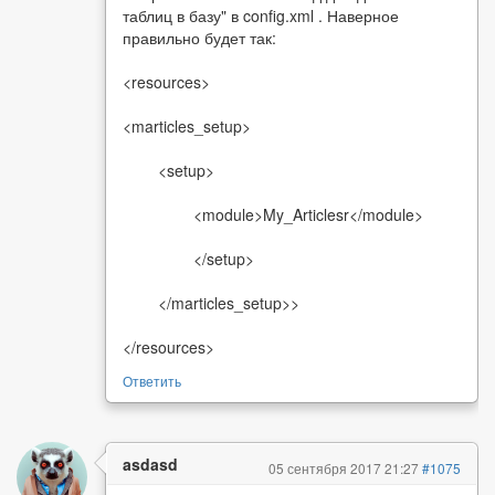
таблиц в базу" в config.xml . Наверное
правильно будет так:
<resources>
<marticles_setup>
<setup>
<module>My_Articlesr</module>
</setup>
</marticles_setup>>
</resources>
Ответить
asdasd
05 сентября 2017 21:27
#1075