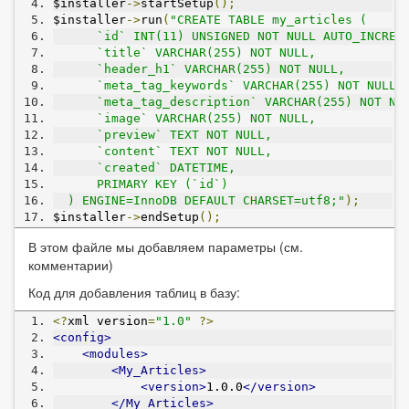
$installer
->
startSetup
();
$installer
->
run
(
"CREATE TABLE my_articles (
      `id` INT(11) UNSIGNED NOT NULL AUTO_INCREM
      `title` VARCHAR(255) NOT NULL,
      `header_h1` VARCHAR(255) NOT NULL,
      `meta_tag_keywords` VARCHAR(255) NOT NULL,
      `meta_tag_description` VARCHAR(255) NOT NU
      `image` VARCHAR(255) NOT NULL,
      `preview` TEXT NOT NULL,
      `content` TEXT NOT NULL,
      `created` DATETIME,
      PRIMARY KEY (`id`)
  ) ENGINE=InnoDB DEFAULT CHARSET=utf8;"
);
$installer
->
endSetup
();
В этом файле мы добавляем параметры (см.
комментарии)
Код для добавления таблиц в базу:
<?
xml version
=
"1.0"
?>
<config>
<modules>
<My_Articles>
<version>
1.0.0
</version>
</My_Articles>