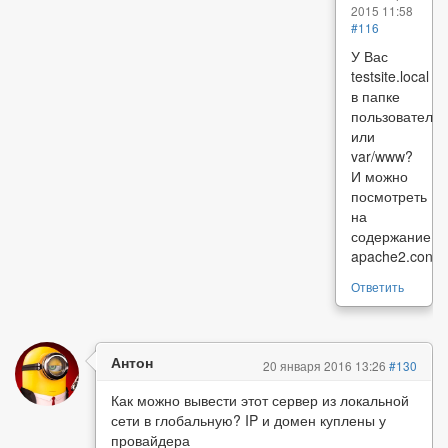
2015 11:58
#116
У Вас
testsite.local
в папке
пользователя
или
var/www?
И можно
посмотреть
на
содержание
apache2.conf
Ответить
Антон
20 января 2016 13:26
#130
Как можно вывести этот сервер из локальной
сети в глобальную? IP и домен куплены у
провайдера