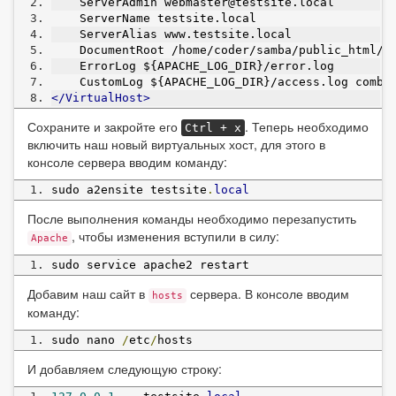
    ServerAdmin webmaster@testsite.local
    ServerName testsite.local
    ServerAlias www.testsite.local
    DocumentRoot /home/coder/samba/public_html/t
    ErrorLog ${APACHE_LOG_DIR}/error.log
    CustomLog ${APACHE_LOG_DIR}/access.log combi
</VirtualHost>
Сохраните и закройте его
. Теперь необходимо
Ctrl + x
включить наш новый виртуальных хост, для этого в
консоле сервера вводим команду:
sudo a2ensite testsite
.
local
После выполнения команды необходимо перезапустить
, чтобы изменения вступили в силу:
Apache
sudo service apache2 restart
Добавим наш сайт в
сервера. В консоле вводим
hosts
команду:
sudo nano 
/
etc
/
hosts
И добавляем следующую строку: