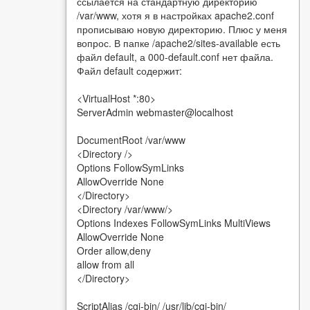
ссылается на стандартную директорию
/var/www, хотя я в настройках apache2.conf
прописываю новую директорию. Плюс у меня
вопрос. В папке /apache2/sites-available есть
файл default, а 000-default.conf нет файла.
Файл default содержит:
<VirtualHost *:80>
ServerAdmin webmaster@localhost
DocumentRoot /var/www
<Directory />
Options FollowSymLinks
AllowOverride None
</Directory>
<Directory /var/www/>
Options Indexes FollowSymLinks MultiViews
AllowOverride None
Order allow,deny
allow from all
</Directory>
ScriptAlias /cgi-bin/ /usr/lib/cgi-bin/