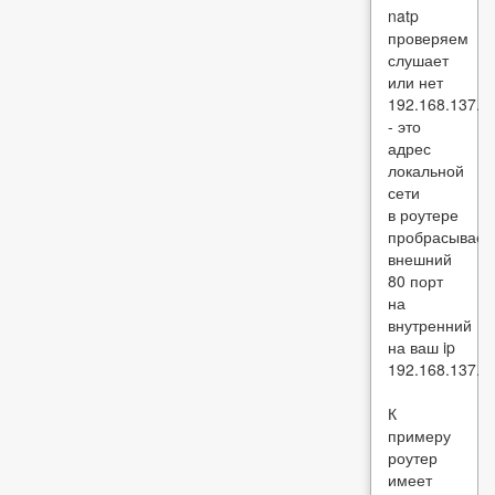
natp
проверяем
слушает
или нет
192.168.137.1
- это
адрес
локальной
сети
в роутере
пробрасывае
внешний
80 порт
на
внутренний
на ваш ip
192.168.137.1
К
примеру
роутер
имеет