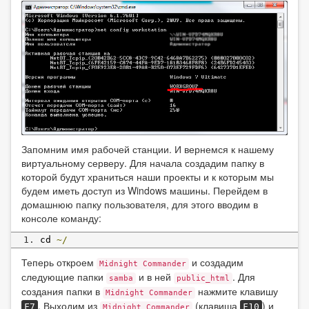
Запомним имя рабочей станции. И вернемся к нашему
виртуальному серверу. Для начала создадим папку в
которой будут храниться наши проекты и к которым мы
будем иметь доступ из Windows машины. Перейдем в
домашнюю папку пользователя, для этого вводим в
консоле команду:
cd 
~/
Теперь откроем
и создадим
Midnight Commander
следующие папки
и в ней
. Для
samba
public_html
создания папки в
нажмите клавишу
Midnight Commander
. Выходим из
(клавиша
) и
F7
F10
Midnight Commander