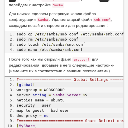
перейдем к настройке
.
Samba
Для начала сделаем резервную копию файла
конфигурации
. Удалим старый файл
,
Samba
smb.conf
создадим новый и откроем его для редактирования:
sudo cp 
/
etc
/
samba
/
smb
.
conf 
/
etc
/
samba
/
smb
.
conf
.
sudo rm 
/
etc
/
samba
/
smb
.
conf 
sudo touch 
/
etc
/
samba
/
smb
.
conf
sudo nano 
/
etc
/
samba
/
smb
.
conf
После того как мы открыли файл
для
smb.conf
редактирования, добавьте в него следующие настройки
(измените их в соответствии с вашими пожеланиями)
#======================= Global Settings =======
[
global
]
workgroup 
=
 WORKGROUP
server 
string
=
Samba
Server
%
v
netbios name 
=
 ubuntu
security 
=
 user
map to guest 
=
 bad user
dns proxy 
=
no
#============================ Share Definitions 
[
MyShare
]