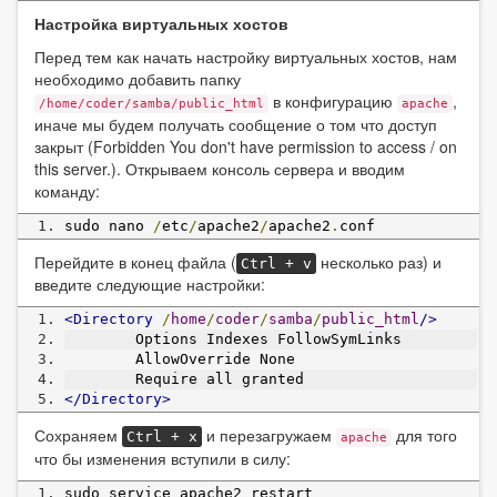
Настройка виртуальных хостов
Перед тем как начать настройку виртуальных хостов, нам
необходимо добавить папку
в конфигурацию
,
/home/coder/samba/public_html
apache
иначе мы будем получать сообщение о том что доступ
закрыт (Forbidden You don't have permission to access / on
this server.). Открываем консоль сервера и вводим
команду:
sudo nano 
/
etc
/
apache2
/
apache2
.
conf
Перейдите в конец файла (
несколько раз) и
Ctrl + v
введите следующие настройки:
<Directory
/
home
/
coder
/
samba
/
public_html
/>
        Options Indexes FollowSymLinks
        AllowOverride None
        Require all granted
</Directory>
Сохраняем
и перезагружаем
для того
Ctrl + x
apache
что бы изменения вступили в силу:
sudo service apache2 restart