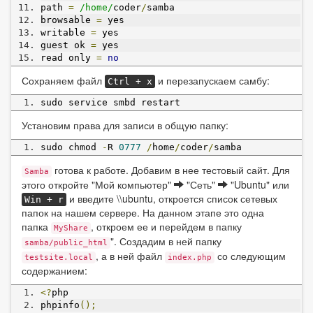
path 
=
/home/
coder
/
samba
browsable 
=
 yes
writable 
=
 yes
guest ok 
=
 yes
read only 
=
no
Сохраняем файл
и перезапускаем самбу:
Ctrl + x
sudo service smbd restart
Установим права для записи в общую папку:
sudo chmod 
-
R 
0777
/
home
/
coder
/
samba
готова к работе. Добавим в нее тестовый сайт. Для
Samba
этого откройте "Мой компьютер"
"Сеть"
"Ubuntu" или
и введите \\ubuntu, откроется список сетевых
Win + r
папок на нашем сервере. На данном этапе это одна
папка
, откроем ее и перейдем в папку
MyShare
". Создадим в ней папку
samba/public_html
, а в ней файл
со следующим
testsite.local
index.php
содержанием:
<?
php
phpinfo
();