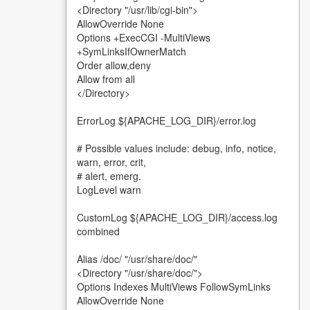
<Directory "/usr/lib/cgi-bin">
AllowOverride None
Options +ExecCGI -MultiViews
+SymLinksIfOwnerMatch
Order allow,deny
Allow from all
</Directory>
ErrorLog ${APACHE_LOG_DIR}/error.log
# Possible values include: debug, info, notice,
warn, error, crit,
# alert, emerg.
LogLevel warn
CustomLog ${APACHE_LOG_DIR}/access.log
combined
Alias /doc/ "/usr/share/doc/"
<Directory "/usr/share/doc/">
Options Indexes MultiViews FollowSymLinks
AllowOverride None