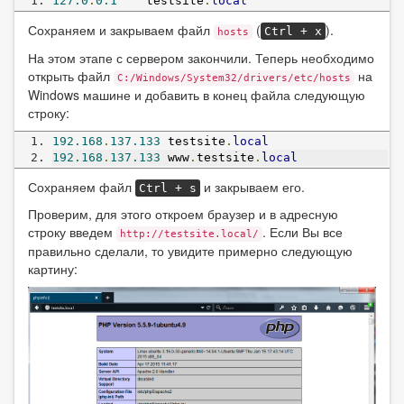
127.0
.
0.1
    testsite
.
local
Сохраняем и закрываем файл
(
).
Ctrl + x
hosts
На этом этапе с сервером закончили. Теперь необходимо
открыть файл
на
С:/Windows/System32/drivers/etc/hosts
Windows машине и добавить в конец файла следующую
строку:
192.168
.
137.133
 testsite
.
local
192.168
.
137.133
 www
.
testsite
.
local
Сохраняем файл
и закрываем его.
Ctrl + s
Проверим, для этого откроем браузер и в адресную
строку введем
. Если Вы все
http://testsite.local/
правильно сделали, то увидите примерно следующую
картину: