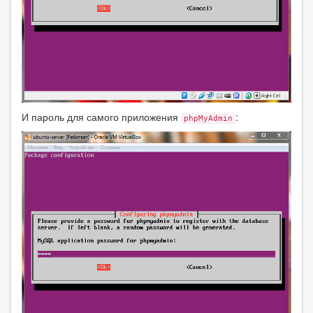
И пароль для самого приложения
:
phpMyAdmin