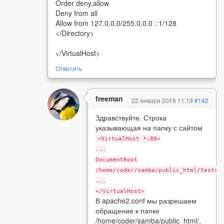
Order deny,allow
Deny from all
Allow from 127.0.0.0/255.0.0.0 ::1/128
</Directory>
</VirtualHost>
Ответить
freeman
22 января 2016 11:19
#142
Здравствуйте. Строка
указывающая на папку с сайтом
<VirtualHost *:80>
...
DocumentRoot
/home/coder/samba/public_html/testsi
...
</VirtualHost>
В apache2.conf мы разрешаем
обращение к папке
/home/coder/samba/public_html/,