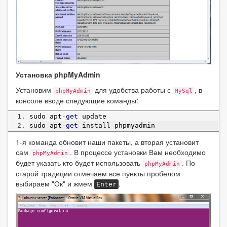
Установка phpMyAdmin
Установим
для удобства работы с
, в
phpMyAdmin
MySql
консоле вводе следующие команды:
sudo apt
-
get
 update
sudo apt
-
get
 install phpmyadmin
1-я команда обновит наши пакеты, а вторая установит
сам
. В процессе установки Вам необходимо
phpMyAdmin
будет указать кто будет использовать
. По
phpMyAdmin
старой традиции отмечаем все пункты пробелом
выбираем "Ок" и жмем
.
Enter