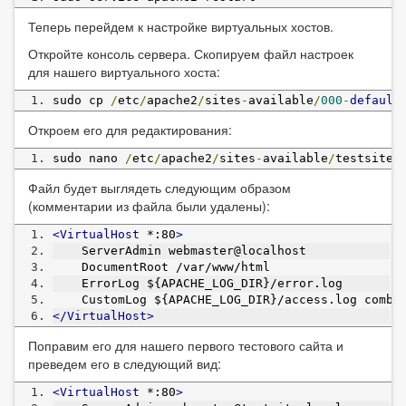
Теперь перейдем к настройке виртуальных хостов.
Откройте консоль сервера. Скопируем файл настроек
для нашего виртуального хоста:
sudo cp 
/
etc
/
apache2
/
sites
-
available
/
000
-
default
Откроем его для редактирования:
sudo nano 
/
etc
/
apache2
/
sites
-
available
/
testsite
.
Файл будет выглядеть следующим образом
(комментарии из файла были удалены):
<VirtualHost
 *:80
>
    ServerAdmin webmaster@localhost
    DocumentRoot /var/www/html
    ErrorLog ${APACHE_LOG_DIR}/error.log
    CustomLog ${APACHE_LOG_DIR}/access.log combi
</VirtualHost>
Поправим его для нашего первого тестового сайта и
преведем его в следующий вид:
<VirtualHost
 *:80
>