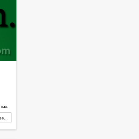
ных.
е...