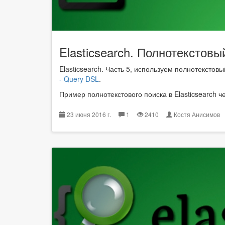
Elasticsearch. Полнотекстовы
Elasticsearch. Часть 5, используем полнотекстовы
- Query DSL
.
Пример полнотекстового поиска в Elasticsearch ч
23 июня 2016 г.
1
2410
Костя Анисимо