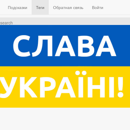
Подсказки
Теги
Обратная связь
Войти
csearch