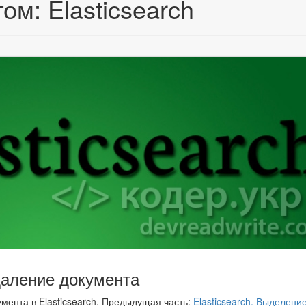
ом: Elasticsearch
удаление документа
кумента в Elasticsearch. Предыдущая часть:
Elasticsearch. Выделени