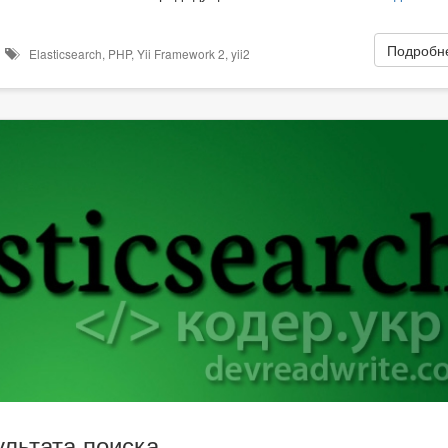
Подробне
в
Elasticsearch
,
PHP
,
Yii Framework 2
,
yii2
ультата поиска