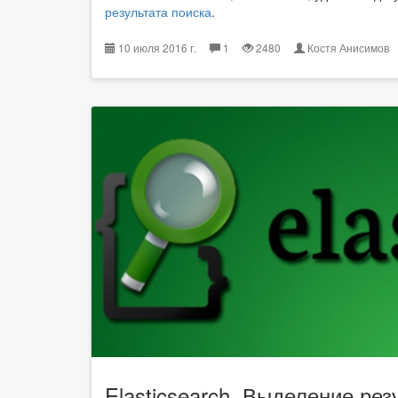
результата поиска
.
10 июля 2016 г.
1
2480
Костя Анисимо
Elasticsearch. Выделение рез