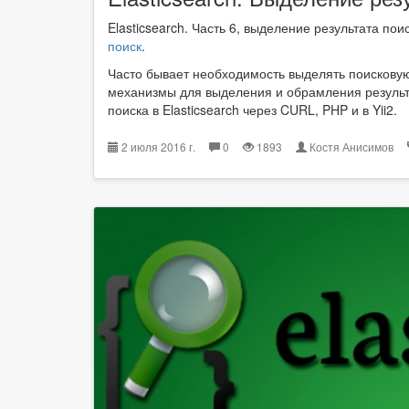
Elasticsearch. Часть 6, выделение результата пои
поиск
.
Часто бывает необходимость выделять поисковую 
механизмы для выделения и обрамления результ
поиска в Elasticsearch через CURL, PHP и в Yii2.
2 июля 2016 г.
0
1893
Костя Анисимов