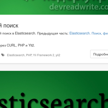
й поиск
й поиск в Elasticsearch. Предыдущая часть:
Elasticsearch. Поиск, ф
ерез CURL, PHP и Yii2.
Подробне
в
Elasticsearch
,
PHP
,
Yii Framework 2
,
yii2