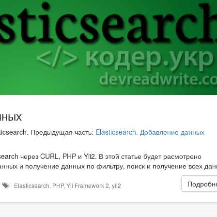
нных
asticsearch. Предыдущая часть:
Elasticsearch. Добавление данных
earch через CURL, PHP и Yii2. В этой статье будет расмотрено
анных и получение данных по фильтру, поиск и получение всех дан
Подробне
в
Elasticsearch
,
PHP
,
Yii Framework 2
,
yii2