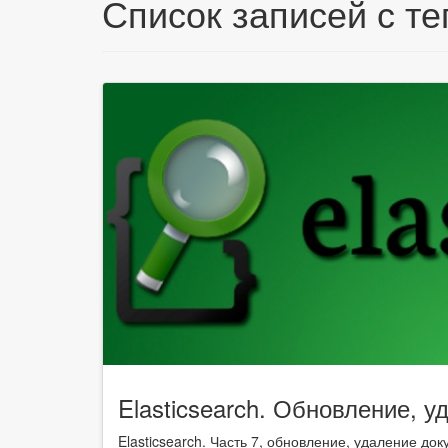
Список записей с тег
Elasticsearch. Обновление, 
Elasticsearch. Часть 7, обновление, удаление до