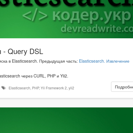
ы - Query DSL
иска в Elasticsearch. Предыдущая часть:
Elasticsearch. Извлечение
ticsearch через CURL, PHP и Yii2.
Подробне
в
Elasticsearch
,
PHP
,
Yii Framework 2
,
yii2