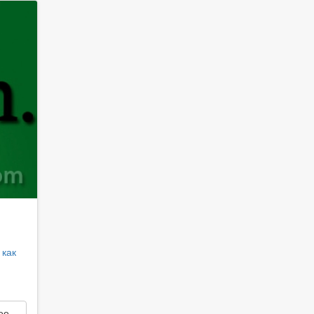
 как
е...