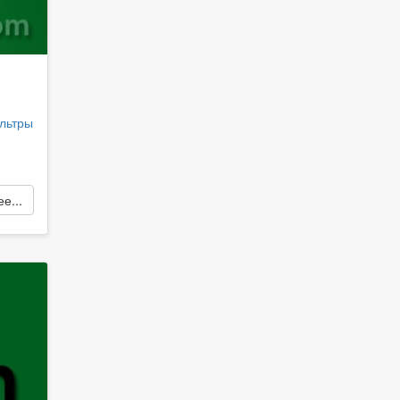
ильтры
е...