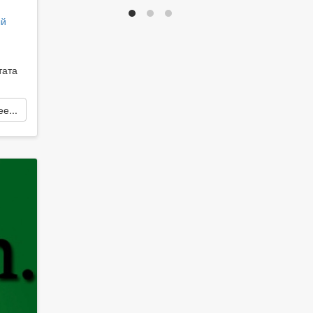
ый
тата
е...