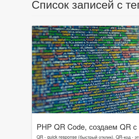
Список записей с т
PHP QR Code, создаем QR с п
QR - quick response (быстрый отклик). QR-код 