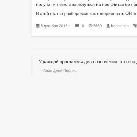
получит и легко откликнуться на нее считав ее 
В этой статье разберемся как генерировать QR-код
5 декабря 2016 г.
10
5669
Konstantin
У каждой программы два назначения: что она
Алан Джей Перлис