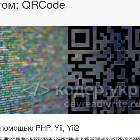
егом: QRCode
омощью PHP, Yii, Yii2
- это двухмерный штрих-код, содержащий информацию, которую мож