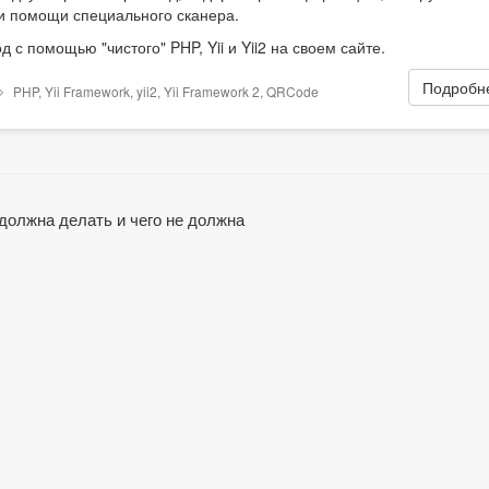
при помощи специального сканера.
 с помощью "чистого" PHP, Yii и Yii2 на своем сайте.
Подробне
PHP
,
Yii Framework
,
yii2
,
Yii Framework 2
,
QRCode
 должна делать и чего не должна