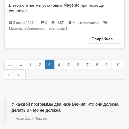
В этой статье мы установим Magento при помощи
composer.
5 июня 2017 г.
0
1857
Костя Анисимов
Magento
,
eCommerce
,
magento start
Подробнее...
««
«
1
2
3
4
5
6
7
8
9
10
»
»»
У каждой программы два назначения: что она должна
делать и чего не должна.
Алан Джей Перлис