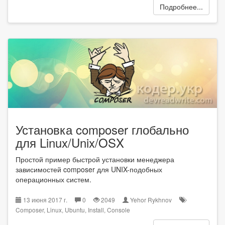
Подробнее...
Установка composer глобально
для Linux/Unix/OSX
Простой пример быстрой установки менеджера
зависимостей composer для UNIX-подобных
операционных систем.
13 июня 2017 г.
0
2049
Yehor Rykhnov
Composer
,
Linux
,
Ubuntu
,
Install
,
Console