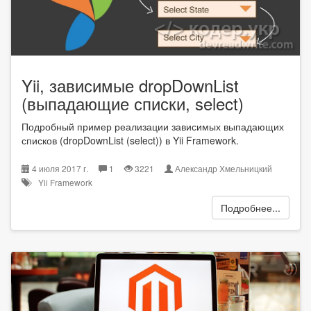
Yii, зависимые dropDownList
(выпадающие списки, select)
Подробный пример реализации зависимых выпадающих
списков (dropDownList (select)) в Yii Framework.
4 июля 2017 г.
1
3221
Александр Хмельницкий
Yii Framework
Подробнее...