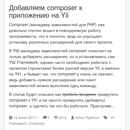
Добавляем composer к
приложению на Yii
Composer (менеджер зависимостей для PHP) уже
довольно плотно вошел в повседневную работу
программиста, что и понятно, ведь он упрощает
установку различных расширений для своего проекта.
В Yii2 менеджер зависимостей composer помогает не
только добавлять расширения, но и устанавливать сам
Yii2 Framework, однако часто необходимо работать с
проектом (проектами) более ранней версии Yii, а именно
на Yii1, и бывает так, что composer'а очень не хватает,
ведь добавить нужное расширение или пакет
зависимостей можно выполнив одну команду.
В статье будет описано как
прибить гвоздями
прикрутить
composer к Yii1 и не просто прикрутить (добавить)
composer, а сделать так что-бы работало. Приступим...
14 июня 2017 г.
1
2518
Yehor Rykhnov
Yii
Framework
,
Composer