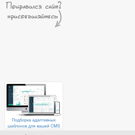
Подборка адаптивных
Статьи по
Ка
шаблонов для вашей CMS
Yii Framework
HT