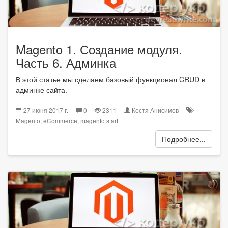
Magento 1. Создание модуля.
Часть 6. Админка
В этой статье мы сделаем базовый функционал CRUD в
админке сайта.
27 июня 2017 г.
0
2311
Костя Анисимов
Magento
,
eCommerce
,
magento start
Подробнее...