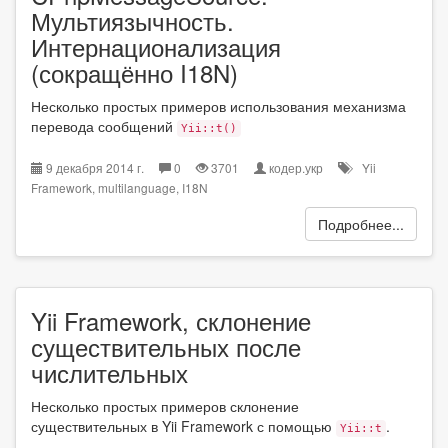
Мультиязычность.
Интернационализация
(сокращённо I18N)
Несколько простых примеров использования механизма
перевода сообщений
Yii::t()
9 декабря 2014 г.
0
3701
кодер.укр
Yii
Framework
,
multilanguage
,
I18N
Подробнее...
Yii Framework, склонение
существительных после
числительных
Несколько простых примеров склонение
существительных в Yii Framework с помощью
.
Yii::t