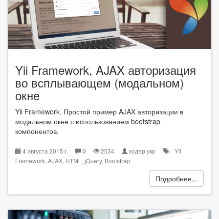
Yii Framework, AJAX авторизация
во всплывающем (модальном)
окне
Yii Framework. Простой пример AJAX авторизации в
модальном окне с использованием bootstrap
компонентов.
4 августа 2015 г.
0
2534
кодер.укр
Yii
Framework
,
AJAX
,
HTML
,
jQuery
,
Bootstrap
Подробнее...