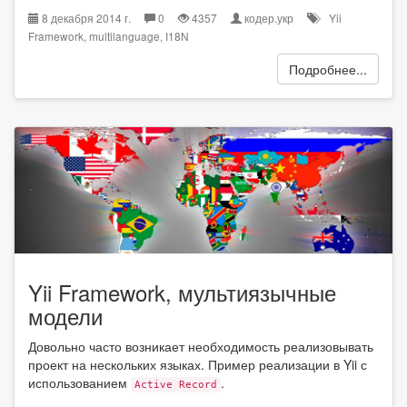
8 декабря 2014 г.
0
4357
кодер.укр
Yii
Framework
,
multilanguage
,
I18N
Подробнее...
Yii Framework, мультиязычные
модели
Довольно часто возникает необходимость реализовывать
проект на нескольких языках. Пример реализации в Yii с
использованием
.
Active Record