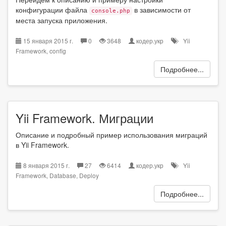
конфигурации файла
в зависимости от
console.php
места запуска приложения.
15 января 2015 г.
0
3648
кодер.укр
Yii
Framework
,
config
Подробнее...
Yii Framework. Миграции
Описание и подробный пример использования миграций
в Yii Framework.
8 января 2015 г.
27
6414
кодер.укр
Yii
Framework
,
Database
,
Deploy
Подробнее...