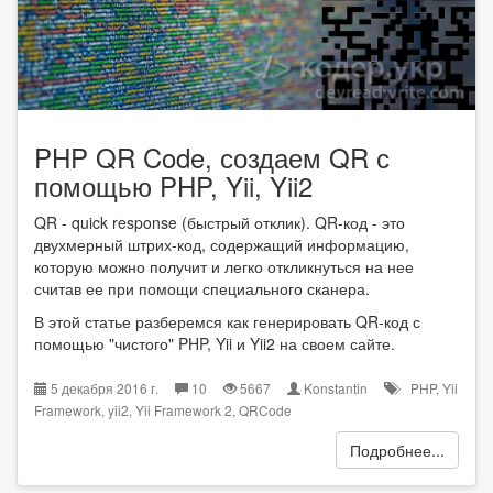
PHP QR Code, создаем QR с
помощью PHP, Yii, Yii2
QR - quick response (быстрый отклик). QR-код - это
двухмерный штрих-код, содержащий информацию,
которую можно получит и легко откликнуться на нее
считав ее при помощи специального сканера.
В этой статье разберемся как генерировать QR-код с
помощью "чистого" PHP, Yii и Yii2 на своем сайте.
5 декабря 2016 г.
10
5667
Konstantin
PHP
,
Yii
Framework
,
yii2
,
Yii Framework 2
,
QRCode
Подробнее...