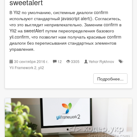
sweetalert
В Yii2 по умолчанию, системные диалоги confirm
используют стандартный javascript alert(). Согласитесь,
что это выглядит непривлекательно. Заменим confirm в
Yii2 на sweetAlert путем переопределения базового
yii.confirm, что позволит нам получать красивые confirm
диалоги без переписывания стандартных элементов
управления.
30 сентября 2016 г.
12
3305
Yehor Rykhnov
Yii Framework 2
,
yii2
Подробнее...