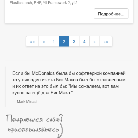
Elasticsearch
,
PHP
,
Yii Framework 2
,
yii2
Подробнее...
««
«
1
2
3
4
»
»»
Если бы McDonalds была бы софтверной компанией,
то у них один из ста Биг Маков был бы отравленным,
и их ответ на это был бы: "Мы сожалеем, вот вам
купон на ещё два Биг Мака."
Mark Minasi