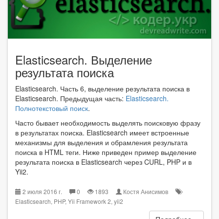
Elasticsearch. Выделение
результата поиска
Elasticsearch. Часть 6, выделение результата поиска в
Elasticsearch. Предыдущая часть:
Elasticsearch.
Полнотекстовый поиск
.
Часто бывает необходимость выделять поисковую фразу
в результатах поиска. Elasticsearch имеет встроенные
механизмы для выделения и обрамления результата
поиска в HTML теги. Ниже приведен пример выделение
результата поиска в Elasticsearch через CURL, PHP и в
Yii2.
2 июля 2016 г.
0
1893
Костя Анисимов
Elasticsearch
,
PHP
,
Yii Framework 2
,
yii2
Подробнее...