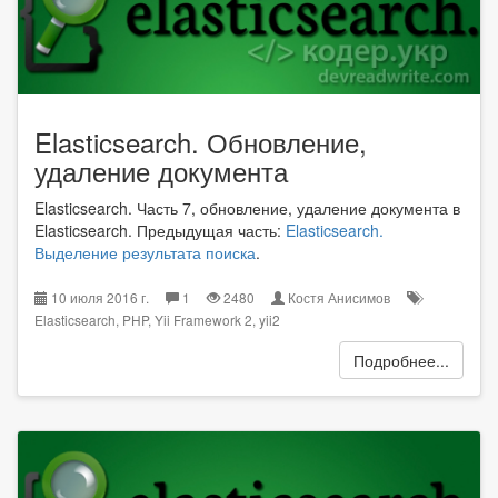
Elasticsearch. Обновление,
удаление документа
Elasticsearch. Часть 7, обновление, удаление документа в
Elasticsearch. Предыдущая часть:
Elasticsearch.
Выделение результата поиска
.
10 июля 2016 г.
1
2480
Костя Анисимов
Elasticsearch
,
PHP
,
Yii Framework 2
,
yii2
Подробнее...