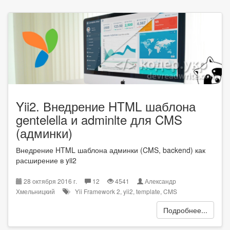
Yii2. Внедрение HTML шаблона
gentelella и adminlte для CMS
(админки)
Внедрение HTML шаблона админки (CMS, backend) как
расширение в yii2
28 октября 2016 г.
12
4541
Александр
Хмельницкий
Yii Framework 2
,
yii2
,
template
,
CMS
Подробнее...