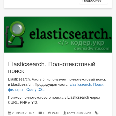
Elasticsearch. Полнотекстовый
поиск
Elasticsearch. Часть 5, используем полнотекстовый поиск
в Elasticsearch. Предыдущая часть:
Elasticsearch. Поиск,
фильтры - Query DSL
.
Пример полнотекстового поиска в Elasticsearch через
CURL, PHP и Yii2.
23 июня 2016 г.
1
2410
Костя Анисимов